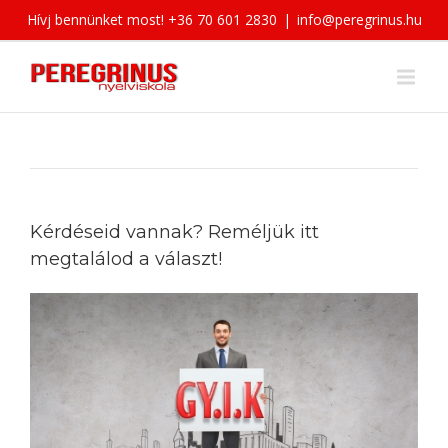
Hívj bennünket most! +36 70 601 2830
|
info@peregrinus.hu
Kérdéseid vannak? Reméljük itt
megtalálod a választ!