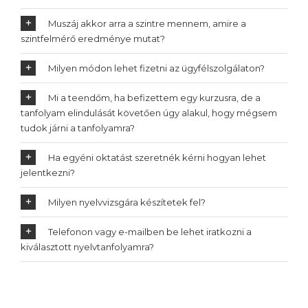
Muszáj akkor arra a szintre mennem, amire a
szintfelmérő eredménye mutat?
Milyen módon lehet fizetni az ügyfélszolgálaton?
Mi a teendőm, ha befizettem egy kurzusra, de a
tanfolyam elindulását követően úgy alakul, hogy mégsem
tudok járni a tanfolyamra?
Ha egyéni oktatást szeretnék kérni hogyan lehet
jelentkezni?
Milyen nyelvvizsgára készítetek fel?
Telefonon vagy e-mailben be lehet iratkozni a
kiválasztott nyelvtanfolyamra?