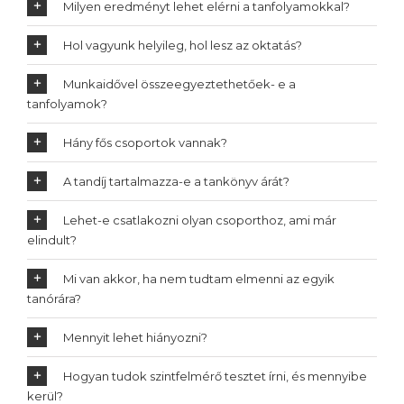
Milyen eredményt lehet elérni a tanfolyamokkal?
Hol vagyunk helyileg, hol lesz az oktatás?
Munkaidővel összeegyeztethetőek- e a
tanfolyamok?
Hány fős csoportok vannak?
A tandíj tartalmazza-e a tankönyv árát?
Lehet-e csatlakozni olyan csoporthoz, ami már
elindult?
Mi van akkor, ha nem tudtam elmenni az egyik
tanórára?
Mennyit lehet hiányozni?
Hogyan tudok szintfelmérő tesztet írni, és mennyibe
kerül?