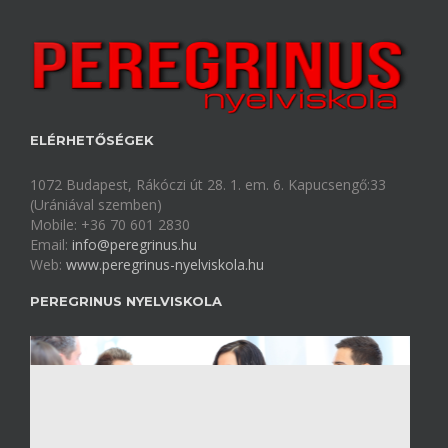
ELÉRHETŐSÉGEK
1072 Budapest, Rákóczi út 28. 1. em. 6. Kapucsengő:33
(Urániával szemben)
Mobile: +36 70 601 2830
Email:
info@peregrinus.hu
Web:
www.peregrinus-nyelviskola.hu
PEREGRINUS NYELVISKOLA